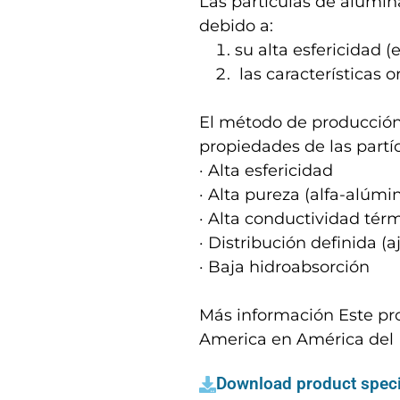
Las partículas de alúmin
debido a:
su alta esfericidad (
las características o
El método de producción 
propiedades de las partí
· Alta esfericidad
· Alta pureza (alfa-alúmi
· Alta conductividad tér
· Distribución definida (
· Baja hidroabsorción
Más información Este pro
America en América del 
Download product speci