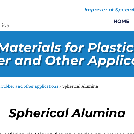
Importer of Specia
HOME
rica
Materials for Plastic
r and Other Applic
c, rubber and other applications
>
Spherical Alumina
Spherical Alumina