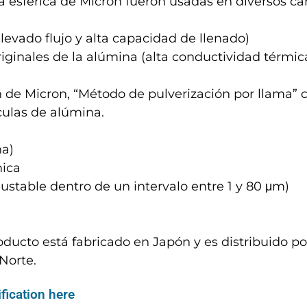
a esférica de Micron fueron usadas en diversos c
elevado flujo y alta capacidad de llenado)
riginales de la alúmina (alta conductividad térmica,
de Micron, “Método de pulverización por llama” ca
culas de alúmina.
na)
mica
ajustable dentro de un intervalo entre 1 y 80 μm)
ducto está fabricado en Japón y es distribuido po
Norte.
fication here